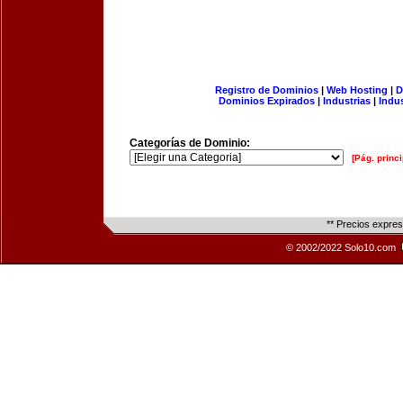
Registro de Dominios
|
Web Hosting
|
D
Dominios Expirados
|
Industrias
|
Indu
Categorías de Dominio:
[Pág. princi
** Precios expre
© 2002/2022 Solo10.com