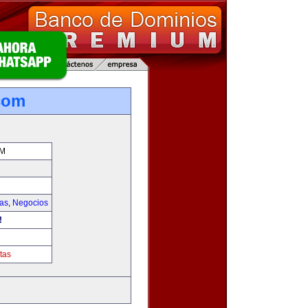
.com
OM
ias
,
Negocios
!
tas