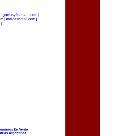
negociosyfinanzas.com
|
om
|
marcasbrasil.com
|
m
|
ominios En Venta
strias Argentinas