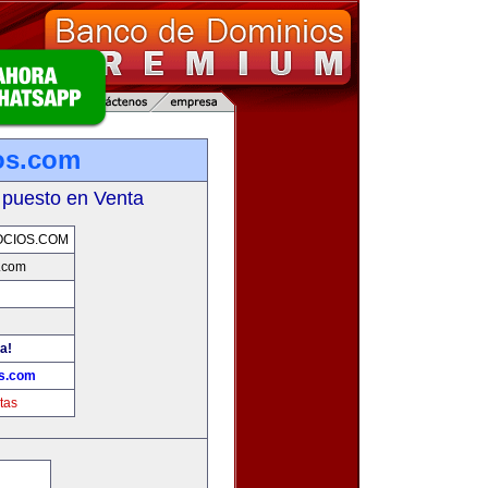
os.com
 puesto en Venta
OCIOS.COM
.com
a!
os.com
tas