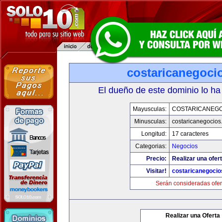
costaricanegoci
El dueño de este dominio lo ha
Mayusculas:
COSTARICANEG
Minusculas:
costaricanegocios
Longitud:
17 caracteres
Categorias:
Negocios
Precio:
Realizar una ofert
Visitar!
costaricanegoci
Serán consideradas ofer
Realizar una Oferta