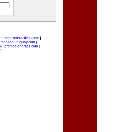
anunciosinteractivos.com
|
amposdeluruguay.com
|
m
|
promociongratis.com
|
m
|