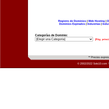
Registro de Dominios
|
Web Hosting
|
D
Dominios Expirados
|
Industrias
|
Indu
Categorías de Dominio:
[Pág. princi
** Precios expre
© 2002/2022 Solo10.com